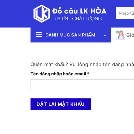
Bỏ
Tìm
qua
kiếm:
nội
dung
Giớ
DANH MỤC SẢN PHẨM
Quên mật khẩu? Vui lòng nhập tên đăng nhập
Bắt
Tên đăng nhập hoặc email
*
buộc
ĐẶT LẠI MẬT KHẨU