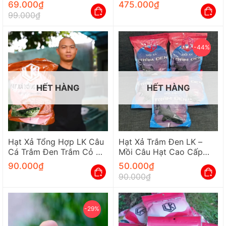
Bình, Cao Su Thái
Chuyên Dụng Câu Lure
69.000
₫
475.000
₫
99.000
₫
-44%
HẾT HÀNG
HẾT HÀNG
Hạt Xả Tổng Hợp LK Câu
Hạt Xả Trắm Đen LK –
Cá Trắm Đen Trắm Cỏ Cá
Mồi Câu Hạt Cao Cấp
Chép Túi 400G Và 1250G
Chuyên Dụng Cho Cần
90.000
₫
50.000
₫
Thủ
90.000
₫
-29%