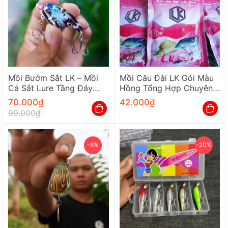
Mồi Bướm Sắt LK – Mồi
Mồi Câu Đài LK Gói Màu
Cá Sắt Lure Tầng Đáy
Hồng Tổng Hợp Chuyên
Siêu Nhạy (9g, 12g, 16g)
Câu Cá Rô Chép Trắm
70.000
₫
42.000
₫
99.000
₫
-8%
-20%