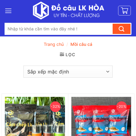
Bỏ
qua
nội
Tìm
dung
kiếm:
Trang chủ
/
Mồi câu cá
LỌC
-32%
-20%