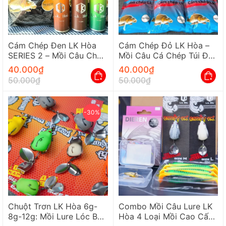
Cám Chép Đen LK Hòa
Cám Chép Đỏ LK Hòa –
SERIES 2 – Mồi Câu Chép
Mồi Câu Cá Chép Túi Đỏ
Thế Hệ Mới
Lên Men Tự Nhiên
40.000
₫
40.000
₫
50.000
₫
50.000
₫
-30%
Chuột Trơn LK Hòa 6g-
Combo Mồi Câu Lure LK
8g-12g: Mồi Lure Lóc Bú
Hòa 4 Loại Mồi Cao Cấp