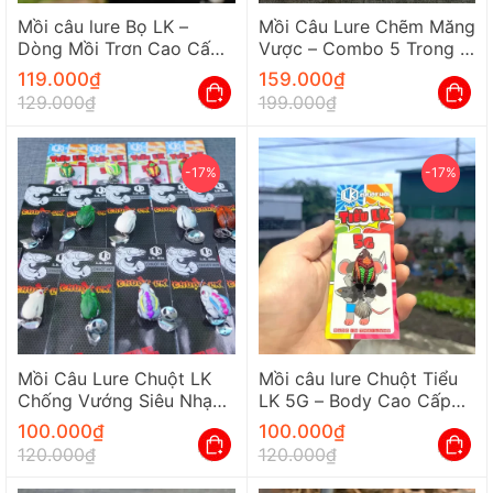
Mồi câu lure Bọ LK –
Mồi Câu Lure Chẽm Măng
Dòng Mồi Trơn Cao Cấp
Vược – Combo 5 Trong 1
LK Hòa Chống Vướng Tốt
Đủ Loại Sinking/Floating
119.000
₫
159.000
₫
129.000
₫
199.000
₫
-17%
-17%
Mồi Câu Lure Chuột LK
Mồi câu lure Chuột Tiểu
Chống Vướng Siêu Nhạy
LK 5G – Body Cao Cấp
– Action Nổi Và Lửng
Lưỡi BKK Chống Vướng
100.000
₫
100.000
₫
120.000
₫
120.000
₫