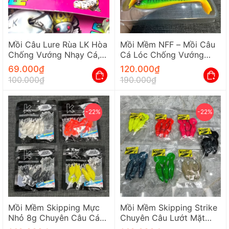
Mồi Câu Lure Rùa LK Hòa
Mồi Mềm NFF – Mồi Câu
Chống Vướng Nhạy Cá,
Cá Lóc Chống Vướng
Đủ Size 7G và 13G
Siêu Nhạy (Vỉ 7 Con)
69.000
₫
120.000
₫
100.000
₫
190.000
₫
-22%
-22%
Mồi Mềm Skipping Mực
Mồi Mềm Skipping Strike
Nhỏ 8g Chuyên Câu Cá
Chuyên Câu Lướt Mặt
Lóc Đen Và Cá Lóc Bông
Nước Chống Vướng Hiệu