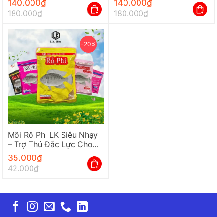
140.000
₫
140.000
₫
Quả
180.000
₫
180.000
₫
-20%
Mồi Rô Phi LK Siêu Nhạy
– Trợ Thủ Đắc Lực Cho
Mọi Cần Thủ Chuyên
35.000
₫
Nghiệp
42.000
₫