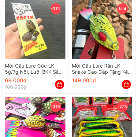
-31%
Mới
Mồi Câu Lure Cóc LK
Mồi Câu Lure Rắn LK
5g/7g Nổi, Lưỡi BKK Sắc
Snake Cao Cấp Tặng Kèm
Bén Chuyên Câu Cá Lóc
01 Body Rắn Dự Phòng
69.000
₫
149.000
₫
100.000
₫
-31%
-37%