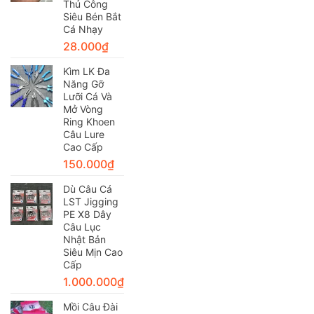
Thủ Công
Siêu Bén Bắt
Cá Nhạy
28.000
₫
Kìm LK Đa
Năng Gỡ
Lưỡi Cá Và
Mở Vòng
Ring Khoen
Câu Lure
Cao Cấp
150.000
₫
Dù Câu Cá
LST Jigging
PE X8 Dây
Câu Lục
Nhật Bản
Siêu Mịn Cao
Cấp
1.000.000
₫
Mồi Câu Đài