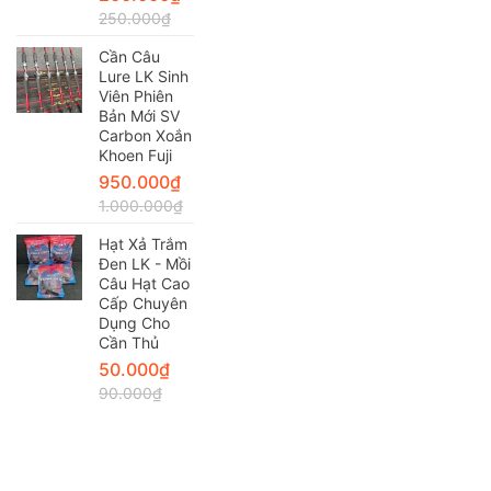
250.000
₫
Cần Câu
Lure LK Sinh
Viên Phiên
Bản Mới SV
Carbon Xoắn
Khoen Fuji
950.000
₫
1.000.000
₫
Hạt Xả Trắm
Đen LK - Mồi
Câu Hạt Cao
Cấp Chuyên
Dụng Cho
Cần Thủ
50.000
₫
90.000
₫