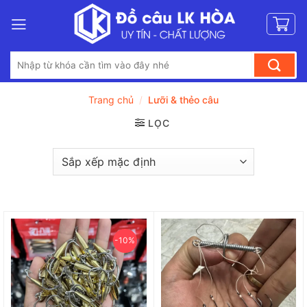
Bỏ
qua
nội
Tìm
dung
kiếm:
Trang chủ
/
Lưỡi & thẻo câu
LỌC
-10%