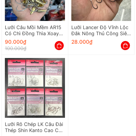
Lưỡi Câu Mồi Mềm AR15
Lưỡi Lancer Độ Vĩnh Lộc
Có Chì Đồng Thìa Xoay
Đắk Nông Thủ Công Siêu
Siêu Bén Nhạy Cá LK Hòa
Bén Bắt Cá Nhạy
90.000
₫
28.000
₫
100.000
₫
Lưỡi Rô Chép LK Câu Đài
Thép Shin Kanto Cao Cấp