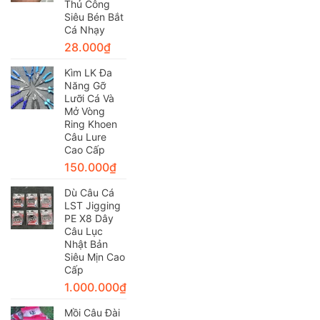
Thủ Công
Siêu Bén Bắt
Cá Nhạy
28.000
₫
Kìm LK Đa
Năng Gỡ
Lưỡi Cá Và
Mở Vòng
Ring Khoen
Câu Lure
Cao Cấp
150.000
₫
Dù Câu Cá
LST Jigging
PE X8 Dây
Câu Lục
Nhật Bản
Siêu Mịn Cao
Cấp
1.000.000
₫
Mồi Câu Đài