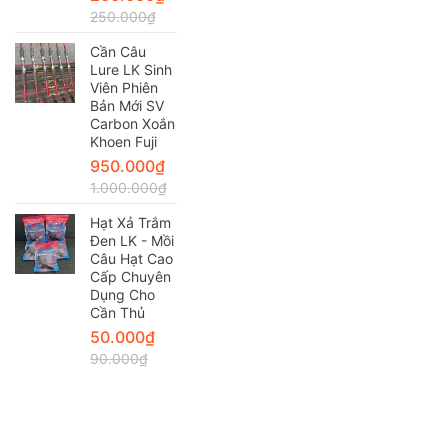
250.000
₫
Cần Câu
Lure LK Sinh
Viên Phiên
Bản Mới SV
Carbon Xoắn
Khoen Fuji
950.000
₫
1.000.000
₫
Hạt Xả Trắm
Đen LK - Mồi
Câu Hạt Cao
Cấp Chuyên
Dụng Cho
Cần Thủ
50.000
₫
90.000
₫