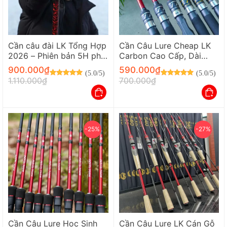
Cần câu đài LK Tổng Hợp
Cần Câu Lure Cheap LK
2026 – Phiên bản 5H phôi
Carbon Cao Cấp, Dài
Carbon cao cấp
1M98 – Khoen Fuji, Giá Rẻ
900.000
₫
590.000
₫
(5.0/5)
(5.0/5)
Cho Sinh Viên
1.110.000
₫
700.000
₫
Được xếp hạng
5
Được xếp hạng
5
5 sao
5 sao
-25%
-27%
Cần Câu Lure Học Sinh
Cần Câu Lure LK Cán Gỗ