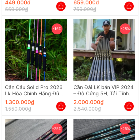
449.000
₫
659.000
₫
559.000
₫
759.000
₫
-16%
-28%
Cần Câu Solid Pro 2026
Cần Đài LK bản VIP 2024
Lk Hòa Chính Hãng Đủ
– Độ Cứng 5H, Tải Tĩnh
Màu Cao Cấp
7kg Chuyên Săn Hàng
1.300.000
₫
2.000.000
₫
1.550.000
₫
2.540.000
₫
-25%
-25%