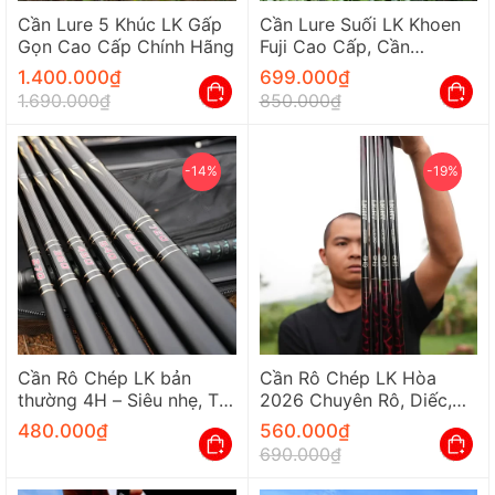
Cần Lure 5 Khúc LK Gấp
Cần Lure Suối LK Khoen
Gọn Cao Cấp Chính Hãng
Fuji Cao Cấp, Cần
Chuyên Đánh Các Dòng
1.400.000
₫
699.000
₫
Cá Suối Và Cá Bé
1.690.000
₫
850.000
₫
-14%
-19%
Cần Rô Chép LK bản
Cần Rô Chép LK Hòa
thường 4H – Siêu nhẹ, Tải
2026 Chuyên Rô, Diếc,
tĩnh 2500g
Chép – Độ Cứng 3.5H
480.000
₫
560.000
₫
690.000
₫