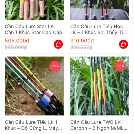
Cần Câu Lure Star LK,
Cần Câu Lure Tiểu Học
Cần 1 Khúc Star Cao Cấp
LK – 1 Khúc Sợi Thủy Tinh
(1m35)
505.000
₫
310.000
₫
569.000
₫
389.000
₫
-20%
-13%
Cần Câu Lure Tiểu Lk 1
Cần Câu Lure TWO LK
Khúc – Độ Cứng L, Máy
Carbon – 2 Ngọn M/ML,
Đứng, Siêu Nhẹ 85g
Dài 2m1 (Đứng/Ngang)