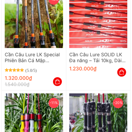
Cần Câu Lure LK Special
Cần Câu Lure SOLID LK
Phiên Bản Cá Mập
Đa năng – Tải 10kg, Dài
2M1/2M4 – Full Khoen
1M5, Khoen Fuji Chính
1.230.000
₫
(5.0/5)
Fuji, Carbon Xoắn Cao
Hãng
Được xếp hạng
5
Cấp
1.320.000
₫
5 sao
1.540.000
₫
-11%
-20%