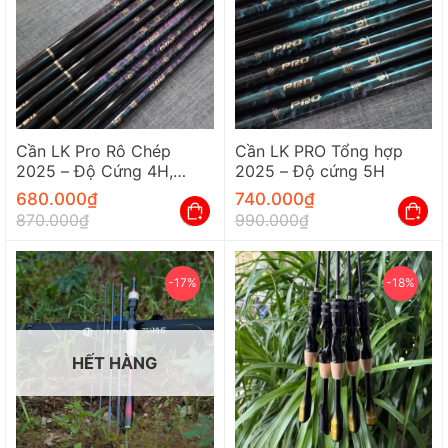
Cần LK Pro Rô Chép
Cần LK PRO Tổng hợp
2025 – Độ Cứng 4H,
2025 – Độ cứng 5H
Chuyên Chép & Rô Phi
680.000
₫
740.000
₫
870.000
₫
990.000
₫
-17%
-18%
HẾT HÀNG