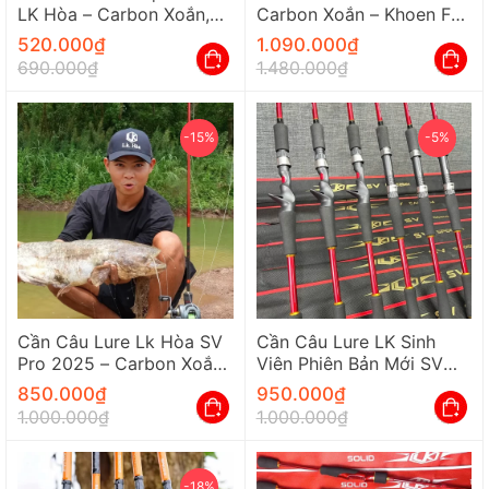
LK Hòa – Carbon Xoắn,
Carbon Xoắn – Khoen Fuji
Dài 2M1, Độ Cứng M
Chính Hãng
520.000
₫
1.090.000
₫
690.000
₫
1.480.000
₫
-15%
-5%
Cần Câu Lure Lk Hòa SV
Cần Câu Lure LK Sinh
Pro 2025 – Carbon Xoắn,
Viên Phiên Bản Mới SV
Khoen Fuji
Carbon Xoắn Khoen Fuji
850.000
₫
950.000
₫
1.000.000
₫
1.000.000
₫
-18%