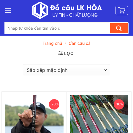
Bỏ
qua
nội
Tìm
dung
kiếm:
Trang chủ
/
Cần câu cá
LỌC
-20%
-16%