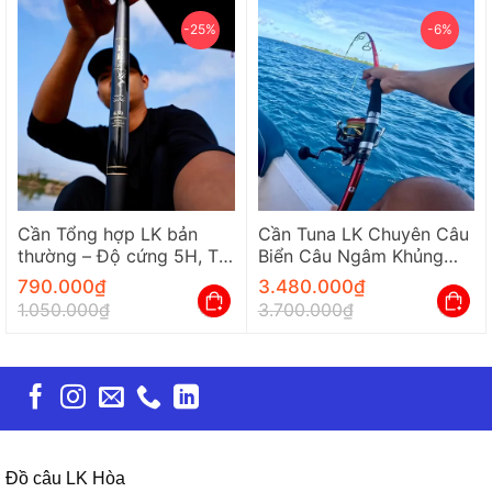
-25%
-6%
Cần Tổng hợp LK bản
Cần Tuna LK Chuyên Câu
thường – Độ cứng 5H, Tải
Biển Câu Ngâm Khủng
tĩnh 4000G, Bảo hành 1
Bạo Lực Chính Hãng
790.000
₫
3.480.000
₫
năm
1.050.000
₫
3.700.000
₫
Đồ câu LK Hòa