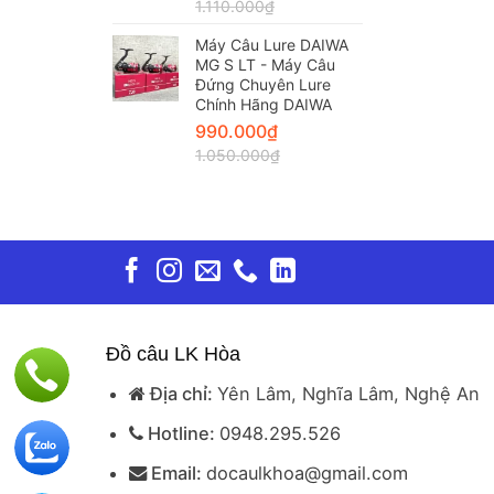
1.110.000
₫
Máy Câu Lure DAIWA
MG S LT - Máy Câu
Đứng Chuyên Lure
Chính Hãng DAIWA
990.000
₫
1.050.000
₫
Đồ câu LK Hòa
Địa chỉ:
Yên Lâm, Nghĩa Lâm, Nghệ An
Hotline:
0948.295.526
Email:
docaulkhoa@gmail.com