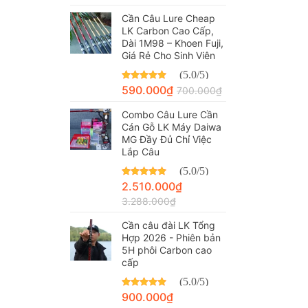
Cần Câu Lure Cheap
LK Carbon Cao Cấp,
Dài 1M98 – Khoen Fuji,
Giá Rẻ Cho Sinh Viên
(5.0/5)
Được xếp hạng
590.000
₫
5.00
700.000
₫
5 sao
Combo Câu Lure Cần
Cán Gỗ LK Máy Daiwa
MG Đầy Đủ Chỉ Việc
Lắp Câu
(5.0/5)
Được xếp hạng
2.510.000
₫
5.00
5 sao
3.288.000
₫
Cần câu đài LK Tổng
Hợp 2026 - Phiên bản
5H phôi Carbon cao
cấp
(5.0/5)
Được xếp hạng
900.000
₫
5.00
5 sao