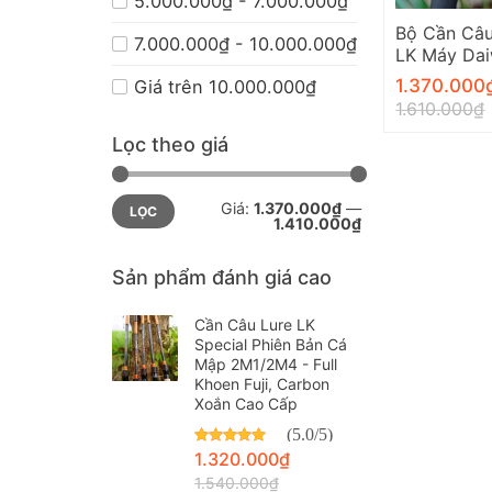
5.000.000₫ - 7.000.000₫
Bộ Cần Câu
7.000.000₫ - 10.000.000₫
LK Máy Dai
Sản Phẩm 
1.370.000
Giá trên 10.000.000₫
1.610.000
₫
Lọc theo giá
Giá
Giá
Giá:
1.370.000₫
—
LỌC
tối
tối
1.410.000₫
thiểu
đa
Sản phẩm đánh giá cao
Cần Câu Lure LK
Special Phiên Bản Cá
Mập 2M1/2M4 - Full
Khoen Fuji, Carbon
Xoắn Cao Cấp
(5.0/5)
Được xếp hạng
1.320.000
₫
5.00
5 sao
1.540.000
₫