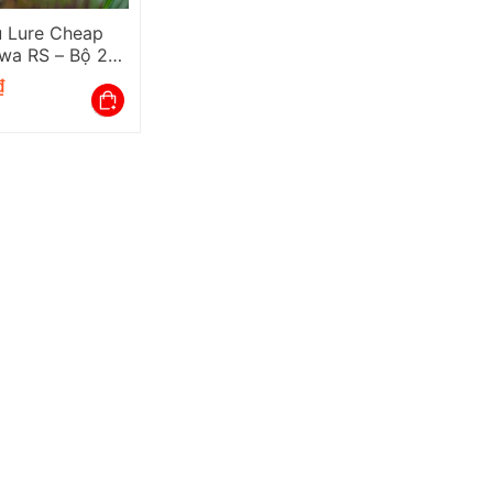
 Lure Cheap
wa RS – Bộ 2
Cần Và Máy
₫