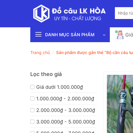
Bỏ
Tìm
qua
kiếm:
nội
dung
Giớ
DANH MỤC SẢN PHẨM
Trang chủ
/
Sản phẩm được gắn thẻ “Bộ cần câu l
Lọc theo giá
Giá dưới 1.000.000₫
1.000.000₫ - 2.000.000₫
2.000.000₫ - 3.000.000₫
3.000.000₫ - 5.000.000₫