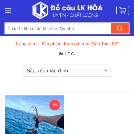
Bỏ
qua
nội
Tìm
dung
kiếm:
Trang chủ
/
Sản phẩm được gắn thẻ “Cần Tuna LK”
LỌC
-6%