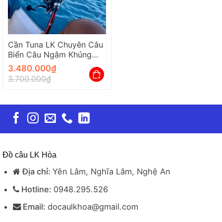
Cần Tuna LK Chuyên Câu
Biển Câu Ngâm Khủng
Bạo Lực Chính Hãng
3.480.000
₫
3.700.000
₫
Đồ câu LK Hòa
Địa chỉ:
Yên Lâm, Nghĩa Lâm, Nghệ An
Hotline:
0948.295.526
Email:
docaulkhoa@gmail.com