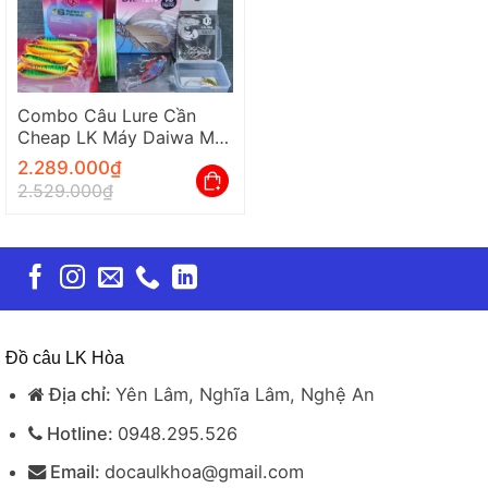
Combo Câu Lure Cần
Cheap LK Máy Daiwa MG
Đầy Đủ Chỉ Việc Lắp Câu
2.289.000
₫
2.529.000
₫
Đồ câu LK Hòa
Địa chỉ:
Yên Lâm, Nghĩa Lâm, Nghệ An
Hotline:
0948.295.526
Email:
docaulkhoa@gmail.com