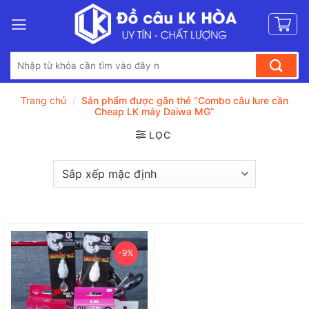
Bỏ
qua
nội
Tìm
dung
kiếm:
Trang chủ
/
Sản phẩm được gắn thẻ “Combo câu lure cần
Cheap LK máy Daiwa MG”
LỌC
-9%