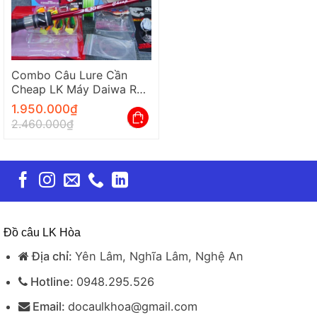
Combo Câu Lure Cần
Cheap LK Máy Daiwa RS
Đầy Đủ Chỉ Việc Lắp Câu
1.950.000
₫
2.460.000
₫
Đồ câu LK Hòa
Địa chỉ:
Yên Lâm, Nghĩa Lâm, Nghệ An
Hotline:
0948.295.526
Email:
docaulkhoa@gmail.com