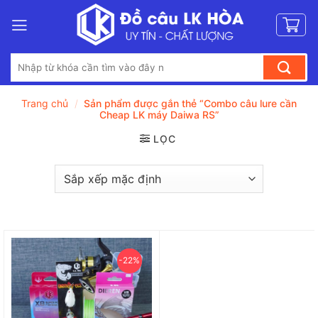
Bỏ
qua
nội
Tìm
dung
kiếm:
Trang chủ
/
Sản phẩm được gắn thẻ “Combo câu lure cần
Cheap LK máy Daiwa RS”
LỌC
-22%