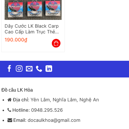
Dây Cước LK Black Carp
Cao Cấp Làm Trục Thẻo
Leader Câu Cá 100M
190.000
₫
Đồ câu LK Hòa
Địa chỉ:
Yên Lâm, Nghĩa Lâm, Nghệ An
Hotline:
0948.295.526
Email:
docaulkhoa@gmail.com