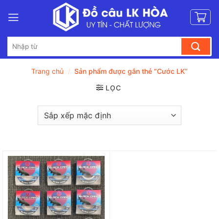
Bỏ
qua
nội
Tìm
dung
kiếm:
Trang chủ
/
Sản phẩm được gắn thẻ “Cước LK”
LỌC