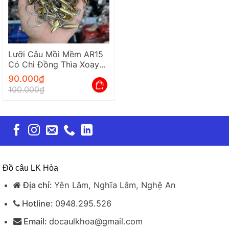
Lưỡi Câu Mồi Mềm AR15
Có Chì Đồng Thìa Xoay
Siêu Bén Nhạy Cá LK Hòa
90.000
₫
100.000
₫
Đồ câu LK Hòa
Địa chỉ:
Yên Lâm, Nghĩa Lâm, Nghệ An
Hotline:
0948.295.526
Email:
docaulkhoa@gmail.com