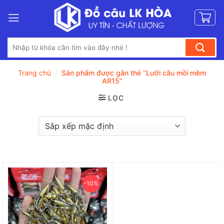
Bỏ
qua
nội
Tìm
dung
kiếm:
Trang chủ
/
Sản phẩm được gắn thẻ “Lưỡi câu mồi mềm
AR15”
LỌC
-10%