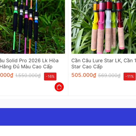
âu Solid Pro 2026 Lk Hòa
Cần Câu Lure Star LK, Cần 
 Hãng Đủ Màu Cao Cấp
Star Cao Cấp
.000
₫
505.000
₫
1.550.000
₫
569.000
₫
-16%
-11%