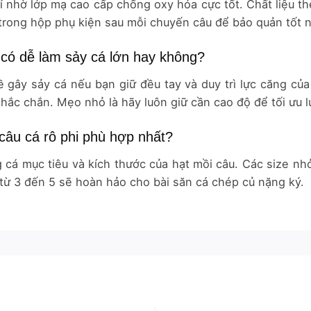
 nhờ lớp mạ cao cấp chống oxy hóa cực tốt. Chất liệu t
 trong hộp phụ kiện sau mỗi chuyến câu để bảo quản tốt n
có dễ làm sảy cá lớn hay không?
gây sảy cá nếu bạn giữ đều tay và duy trì lực căng của
chắc chắn. Mẹo nhỏ là hãy luôn giữ cần cao độ để tối ưu l
câu cá rô phi phù hợp nhất?
 cá mục tiêu và kích thước của hạt mồi câu. Các size nh
 từ 3 đến 5 sẽ hoàn hảo cho bài săn cá chép củ nặng ký.