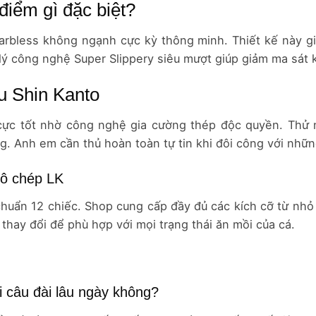
điểm gì đặc biệt?
bless không ngạnh cực kỳ thông minh. Thiết kế này giú
ử lý công nghệ Super Slippery siêu mượt giúp giảm ma sát 
u Shin Kanto
cực tốt nhờ công nghệ gia cường thép độc quyền. Thử 
. Anh em cần thủ hoàn toàn tự tin khi đôi công với những
 rô chép LK
uẩn 12 chiếc. Shop cung cấp đầy đủ các kích cỡ từ nhỏ 
thay đổi để phù hợp với mọi trạng thái ăn mồi của cá.
i câu đài lâu ngày không?