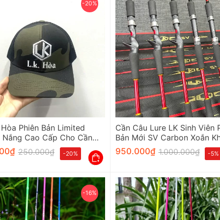
-20%
Hòa Phiên Bản Limited
Cần Câu Lure LK Sinh Viên 
 Nắng Cao Cấp Cho Cần
Bản Mới SV Carbon Xoắn K
Fuji
00
₫
950.000
₫
250.000
₫
1.000.000
₫
-20%
-5%
-16%