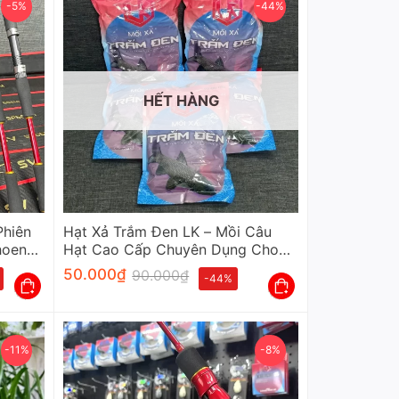
-5%
-44%
HẾT HÀNG
Phiên
Hạt Xả Trắm Đen LK – Mồi Câu
hoen
Hạt Cao Cấp Chuyên Dụng Cho
Cần Thủ
50.000
₫
90.000
₫
-44%
-11%
-8%