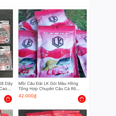
X8 Dây
Mồi Câu Đài LK Gói Màu Hồng
 Cao
Tổng Hợp Chuyên Câu Cá Rô
Chép Trắm
42.000
₫