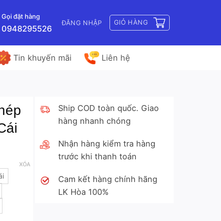
Gọi đặt hàng
GIỎ HÀNG
ĐĂNG NHẬP
0948295526
Tin khuyến mãi
Liên hệ
hép
Ship COD toàn quốc. Giao
hàng nhanh chóng
Cái
Nhận hàng kiểm tra hàng
trước khi thanh toán
XÓA
ái
Cam kết hàng chính hãng
LK Hòa 100%