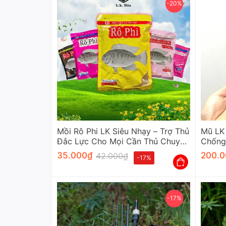
-20%
Mồi Rô Phi LK Siêu Nhạy – Trợ Thủ
Mũ LK 
Đắc Lực Cho Mọi Cần Thủ Chuyên
Chống
Nghiệp
Thủ
35.000
₫
200.0
42.000
₫
-17%
-17%