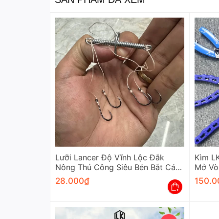
Lưỡi Lancer Độ Vĩnh Lộc Đắk
Kìm L
Nông Thủ Công Siêu Bén Bắt Cá
Mở Vò
Nhạy
Cao C
28.000
₫
150.0