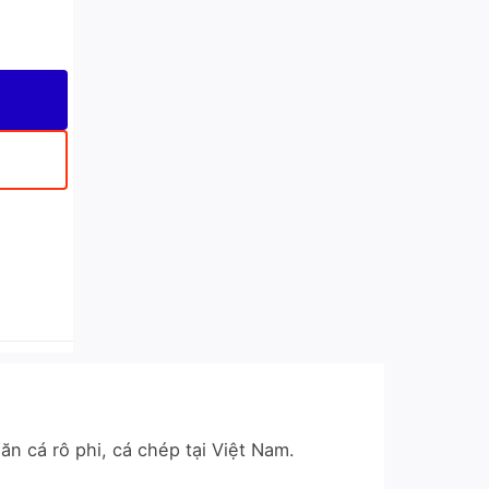
úi 12 Cái số lượng
n cá rô phi, cá chép tại Việt Nam.