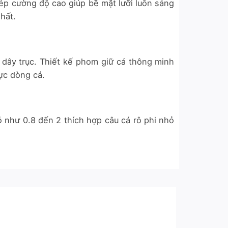
hép cường độ cao giúp bề mặt lưỡi luôn sáng
hất.
 dây trục. Thiết kế phom giữ cá thông minh
ực dòng cá.
ỏ như 0.8 đến 2 thích hợp câu cá rô phi nhỏ