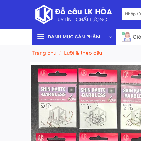
Bỏ
Tìm
qua
kiếm:
nội
dung
Giớ
DANH MỤC SẢN PHẨM
Trang chủ
/
Lưỡi & thẻo câu