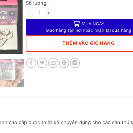
Số lượng:
Lưỡi Rô Chép LK Câu Đài Thép Shin Kanto Cao Cấp T
MUA NGAY
Giao hàng tận nơi hoặc nhận tại cửa hàng
THÊM VÀO GIỎ HÀNG
 đơn cao cấp được thiết kế chuyên dụng cho các cần thủ să