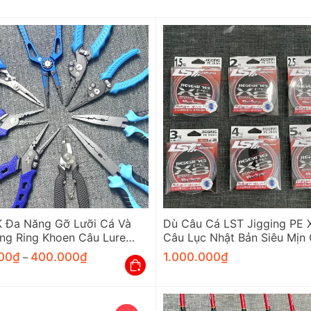
K Đa Năng Gỡ Lưỡi Cá Và
Dù Câu Cá LST Jigging PE 
ng Ring Khoen Câu Lure
Câu Lục Nhật Bản Siêu Mịn
ấp
Cấp
00
₫
400.000
₫
1.000.000
₫
–