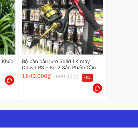
1 Khúc
Bộ cần câu lure Solid LK máy
Daiwa RS – Bộ 2 Sản Phẩm Cần
Và Máy
1.840.000
₫
1.990.000
₫
-8%