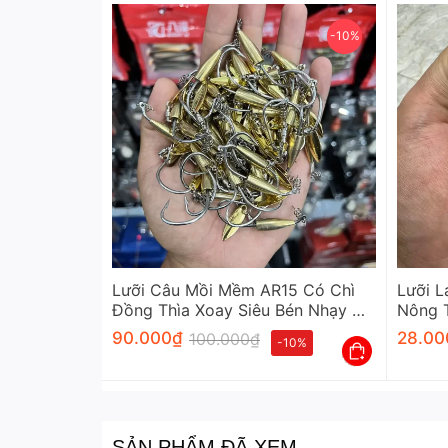
-10%
Lưỡi Câu Mồi Mềm AR15 Có Chì
Lưỡi L
Đồng Thìa Xoay Siêu Bén Nhạy Cá
Nông T
LK Hòa
Nhạy
90.000
₫
28.00
100.000
₫
-10%
SẢN PHẨM ĐÃ XEM