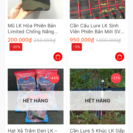
Mũ LK Hòa Phiên Bản
Cần Câu Lure LK Sinh
Limited Chống Nắng
Viên Phiên Bản Mới SV
Cao Cấp Cho Cần Thủ
Carbon Xoắn Khoen Fuji
200.000
₫
950.000
₫
250.000
₫
1.000.000
₫
-20%
-5%
-44%
-17%
HẾT HÀNG
HẾT HÀNG
Hạt Xả Trắm Đen LK –
Cần Lure 5 Khúc LK Gấp