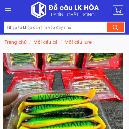
Bỏ
qua
nội
Tìm
dung
kiếm:
Trang chủ
/
Mồi câu cá
/
Mồi câu lure
-37%