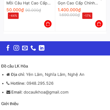
Mồi Câu Hạt Cao Cấp
Gọn Cao Cấp Chính
Chuyên Dụng Cho Cần
Hãng
50.000
₫
1.400.000
₫
90.000
₫
Thủ
1.690.000
₫
-44%
-17%
Đồ câu LK Hòa
Địa chỉ:
Yên Lâm, Nghĩa Lâm, Nghệ An
Hotline:
0948.295.526
Email:
docaulkhoa@gmail.com
Giới thiệu