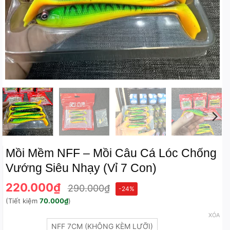
Mồi Mềm NFF – Mồi Câu Cá Lóc Chống
Vướng Siêu Nhạy (Vỉ 7 Con)
220.000
₫
290.000
₫
-24%
(Tiết kiệm
70.000
₫
)
XÓA
NFF 7CM (KHÔNG KÈM LƯỠI)