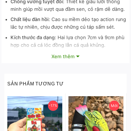
Chống vướng tuyệt đối:
Thiết kế giấu lưỡi thông
minh giúp mồi vượt qua đầm sen, cỏ rậm dễ dàng.
Chất liệu đàn hồi:
Cao su mềm dẻo tạo action rung
lắc tự nhiên, chịu được những cú táp sấm sét.
Kích thước đa dạng:
Hai lựa chọn 7cm và 9cm phù
hợp cho cả cá lóc đồng lẫn cá quả khủng.
Tiết kiệm chi phí:
Quy cách vỉ 7 con giúp cần thủ
Xem thêm
thoải mái sử dụng trong thời gian dài.
Thông số kỹ thuật bộ sản phẩm
SẢN PHẨM TƯƠNG TỰ
THÔNG SỐ
CHI TIẾT
Sản phẩm
Mồi mềm NFF
-17%
Mới
Chiều dài
7cm / 9cm
Trọng lượng
5g