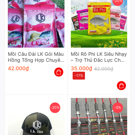
-20%
Mồi Câu Đài LK Gói Màu
Mồi Rô Phi LK Siêu Nhạy
Hồng Tổng Hợp Chuyên
– Trợ Thủ Đắc Lực Cho
Câu Cá Rô Chép Trắm
Mọi Cần Thủ Chuyên
42.000
₫
35.000
₫
42.000
₫
Nghiệp
-17%
-20%
-5%