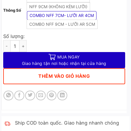
NFF 9CM (KHÔNG KÈM LƯỠI)
Thông Số
COMBO NFF 7CM- LƯỠI AR 4CM
COMBO NFF 9CM - LƯỠI AR 5CM
Số lượng:
Mồi Mềm NFF - Mồi Câu Cá Lóc Chống Vướng Siêu Nhạy (Vỉ 7 
MUA NGAY
Giao hàng tận nơi hoặc nhận tại cửa hàng
THÊM VÀO GIỎ HÀNG
Ship COD toàn quốc. Giao hàng nhanh chóng