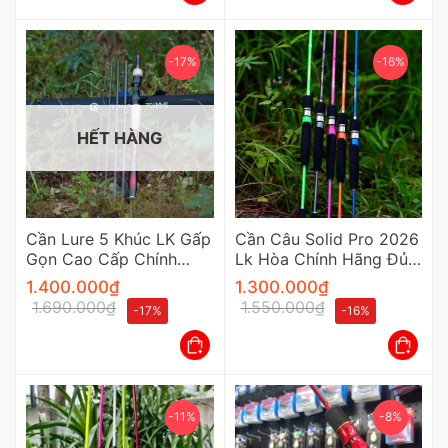
-17%
-16%
HẾT HÀNG
Cần Lure 5 Khúc LK Gấp
Cần Câu Solid Pro 2026
Gọn Cao Cấp Chính
Lk Hòa Chính Hãng Đủ
Hãng
Màu Cao Cấp
1.400.000
₫
1.300.000
₫
1.690.000
₫
1.550.000
₫
-17%
-16%
-11%
-8%