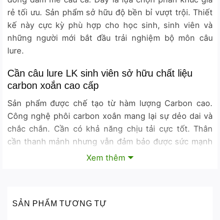
rẻ tối ưu. Sản phẩm sở hữu độ bền bỉ vượt trội. Thiết
kế này cực kỳ phù hợp cho học sinh, sinh viên và
những người mới bắt đầu trải nghiệm bộ môn câu
lure.
Cần câu lure LK sinh viên sở hữu chất liệu
carbon xoắn cao cấp
Sản phẩm được chế tạo từ hàm lượng Carbon cao.
Công nghệ phôi carbon xoắn mang lại sự dẻo dai và
chắc chắn. Cần có khả năng chịu tải cực tốt. Thân
cần thanh mảnh nhưng vẫn đảm bảo được sức mạnh
tối đa khi dòng các loại cá lớn.
Xem thêm
Trang bị linh kiện Fuji xịn và cán mút xốp êm ái
Dòng cần này được trang bị hệ thống khoen Fuji xịn
SẢN PHẨM TƯƠNG TỰ
cao cấp. Dàn khoen này giúp tản nhiệt nhanh và bảo
vệ dây câu. Việc thoát dây khi ném mồi sẽ trở nên