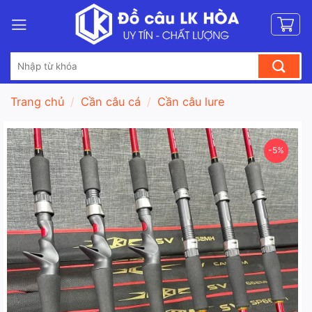
Bỏ
qua
nội
Tìm
dung
kiếm:
Trang chủ
/
Cần câu cá
/
Cần câu lure
-5%