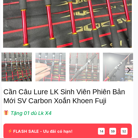
Cần Câu Lure LK Sinh Viên Phiên Bản
Mới SV Carbon Xoắn Khoen Fuji
Tặng 01 dù Lk X4
FLASH SALE - Ưu đãi có hạn!
14
:
59
:
51