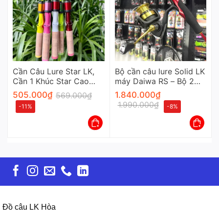
Cần Câu Lure Star LK,
Bộ cần câu lure Solid LK
Cần 1 Khúc Star Cao
máy Daiwa RS – Bộ 2
Cấp
Sản Phẩm Cần Và Máy
505.000
₫
1.840.000
₫
569.000
₫
1.990.000
₫
-11%
-8%
Đồ câu LK Hòa