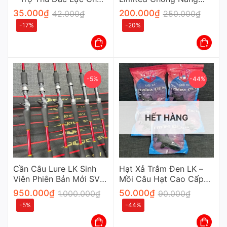
Mọi Cần Thủ Chuyên
Cao Cấp Cho Cần Thủ
35.000
₫
200.000
₫
42.000
₫
250.000
₫
Nghiệp
-17%
-20%
-5%
-44%
HẾT HÀNG
Cần Câu Lure LK Sinh
Hạt Xả Trắm Đen LK –
Viên Phiên Bản Mới SV
Mồi Câu Hạt Cao Cấp
Carbon Xoắn Khoen Fuji
Chuyên Dụng Cho Cần
950.000
₫
50.000
₫
1.000.000
₫
90.000
₫
Thủ
-5%
-44%