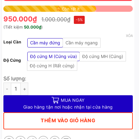
Còn rất ít
950.000
₫
1.000.000
₫
-5%
(Tiết kiệm
50.000
₫
)
XÓA
Loại Cần
Cần máy đứng
Cần máy ngang
Độ cứng M (Cứng vừa)
Độ cứng MH (Cứng)
Độ Cứng
Độ cứng H (Rất cứng)
Số lượng:
Cần Câu Lure LK Sinh Viên Phiên Bản Mới SV Carbon Xoắn Kho
MUA NGAY
Giao hàng tận nơi hoặc nhận tại cửa hàng
THÊM VÀO GIỎ HÀNG