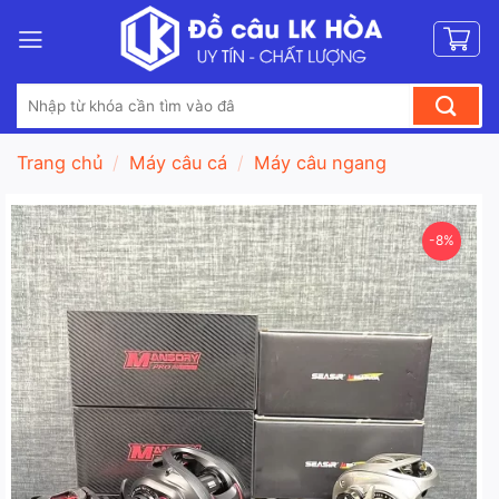
Bỏ
qua
nội
Tìm
dung
kiếm:
Trang chủ
/
Máy câu cá
/
Máy câu ngang
-8%