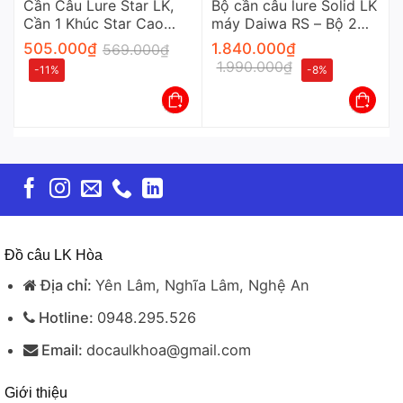
Cần Câu Lure Star LK,
Bộ cần câu lure Solid LK
Cần 1 Khúc Star Cao
máy Daiwa RS – Bộ 2
Cấp
Sản Phẩm Cần Và Máy
505.000
₫
1.840.000
₫
569.000
₫
1.990.000
₫
-11%
-8%
Đồ câu LK Hòa
Địa chỉ:
Yên Lâm, Nghĩa Lâm, Nghệ An
Hotline:
0948.295.526
Email:
docaulkhoa@gmail.com
Giới thiệu