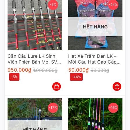
-5%
-44%
HẾT HÀNG
Cần Câu Lure LK Sinh
Hạt Xả Trắm Đen LK –
Viên Phiên Bản Mới SV
Mồi Câu Hạt Cao Cấp
Carbon Xoắn Khoen Fuji
Chuyên Dụng Cho Cần
950.000
₫
50.000
₫
1.000.000
₫
90.000
₫
Thủ
-5%
-44%
-17%
-16%
HẾT HÀNG