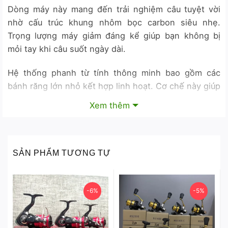
Dòng máy này mang đến trải nghiệm câu tuyệt vời
nhờ cấu trúc khung nhôm bọc carbon siêu nhẹ.
Trọng lượng máy giảm đáng kể giúp bạn không bị
mỏi tay khi câu suốt ngày dài.
Hệ thống phanh từ tính thông minh bao gồm các
bánh răng lớn nhỏ kết hợp linh hoạt. Cơ chế này giúp
kiểm soát tốc độ quay của ống chứa dây một cách
Xem thêm
cực kỳ chính xác.
Khám phá hai phiên bản máy câu ngang đỉnh
cao của hãng Seasir
SẢN PHẨM TƯƠNG TỰ
Phiên bản Seasir Megacuda có trọng lượng 225g với
lực kéo lên đến 15kg mạnh mẽ. Đây là lựa chọn hoàn
-6%
-5%
hảo cho những chuyến săn hàng hoặc câu bạo lực ở
vùng nước sâu.