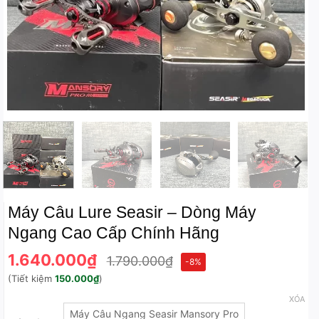
Máy Câu Lure Seasir – Dòng Máy
Ngang Cao Cấp Chính Hãng
1.640.000
₫
1.790.000
₫
-8%
(Tiết kiệm
150.000
₫
)
XÓA
Máy Câu Ngang Seasir Mansory Pro