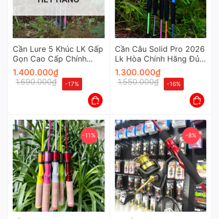
Cần Lure 5 Khúc LK Gấp
Cần Câu Solid Pro 2026
Gọn Cao Cấp Chính
Lk Hòa Chính Hãng Đủ
Hãng
Màu Cao Cấp
1.400.000
₫
1.300.000
₫
1.690.000
₫
1.550.000
₫
-17%
-16%
-11%
-8%