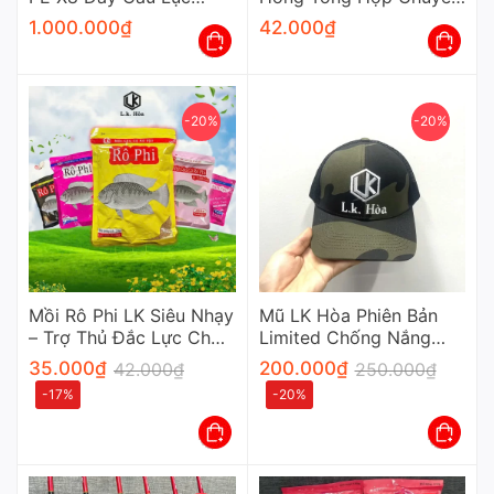
Nhật Bản Siêu Mịn Cao
Câu Cá Rô Chép Trắm
1.000.000
₫
42.000
₫
Cấp
-20%
-20%
Mồi Rô Phi LK Siêu Nhạy
Mũ LK Hòa Phiên Bản
– Trợ Thủ Đắc Lực Cho
Limited Chống Nắng
Mọi Cần Thủ Chuyên
Cao Cấp Cho Cần Thủ
35.000
₫
200.000
₫
42.000
₫
250.000
₫
Nghiệp
-17%
-20%