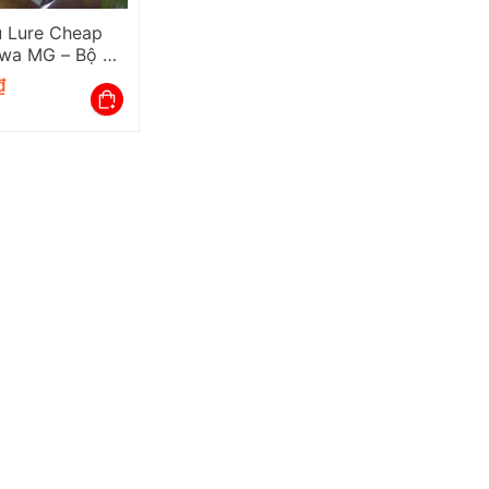
 Lure Cheap
wa MG – Bộ 2
Cần Và Máy
₫