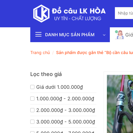
Bỏ
Tìm
qua
kiếm:
nội
dung
Giớ
DANH MỤC SẢN PHẨM
Trang chủ
/
Sản phẩm được gắn thẻ “Bộ cần câu l
Lọc theo giá
Giá dưới 1.000.000₫
1.000.000₫ - 2.000.000₫
2.000.000₫ - 3.000.000₫
3.000.000₫ - 5.000.000₫