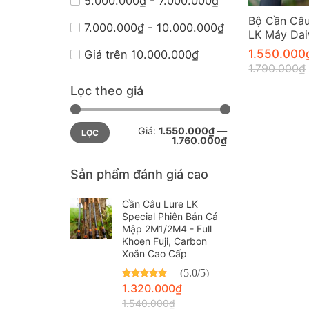
5.000.000₫ - 7.000.000₫
Bộ Cần Câu
7.000.000₫ - 10.000.000₫
LK Máy Dai
Sản Phẩm 
1.550.000
Giá trên 10.000.000₫
1.790.000
₫
Lọc theo giá
Giá
Giá
Giá:
1.550.000₫
—
LỌC
tối
tối
1.760.000₫
thiểu
đa
Sản phẩm đánh giá cao
Cần Câu Lure LK
Special Phiên Bản Cá
Mập 2M1/2M4 - Full
Khoen Fuji, Carbon
Xoắn Cao Cấp
(5.0/5)
Được xếp hạng
1.320.000
₫
5.00
5 sao
1.540.000
₫