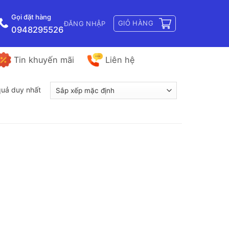
Gọi đặt hàng
GIỎ HÀNG
ĐĂNG NHẬP
0948295526
Tin khuyến mãi
Liên hệ
 quả duy nhất