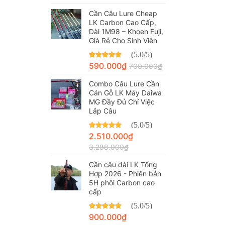
Cần Câu Lure Cheap
LK Carbon Cao Cấp,
Dài 1M98 – Khoen Fuji,
Giá Rẻ Cho Sinh Viên
(5.0/5)
Được xếp hạng
590.000
₫
5.00
700.000
₫
5 sao
Combo Câu Lure Cần
Cán Gỗ LK Máy Daiwa
MG Đầy Đủ Chỉ Việc
Lắp Câu
(5.0/5)
Được xếp hạng
2.510.000
₫
5.00
5 sao
3.288.000
₫
Cần câu đài LK Tổng
Hợp 2026 - Phiên bản
5H phôi Carbon cao
cấp
(5.0/5)
Được xếp hạng
900.000
₫
5.00
5 sao