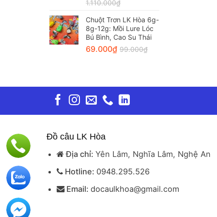
1.110.000
₫
Chuột Trơn LK Hòa 6g-
8g-12g: Mồi Lure Lóc
Bú Bình, Cao Su Thái
69.000
₫
99.000
₫
Đồ câu LK Hòa
Địa chỉ:
Yên Lâm, Nghĩa Lâm, Nghệ An
Hotline:
0948.295.526
Email:
docaulkhoa@gmail.com