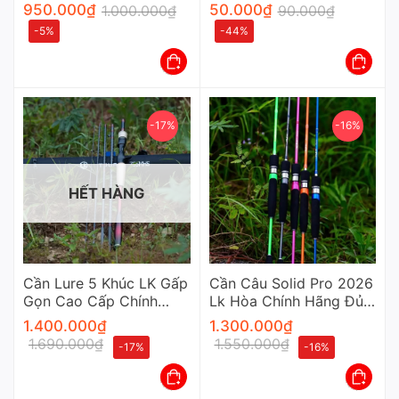
Carbon Xoắn Khoen Fuji
Chuyên Dụng Cho Cần
950.000
₫
50.000
₫
1.000.000
₫
90.000
₫
Thủ
-5%
-44%
-17%
-16%
HẾT HÀNG
Cần Lure 5 Khúc LK Gấp
Cần Câu Solid Pro 2026
Gọn Cao Cấp Chính
Lk Hòa Chính Hãng Đủ
Hãng
Màu Cao Cấp
1.400.000
₫
1.300.000
₫
1.690.000
₫
1.550.000
₫
-17%
-16%