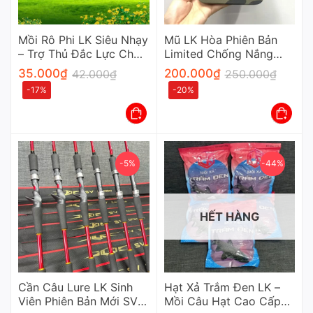
Mồi Rô Phi LK Siêu Nhạy
Mũ LK Hòa Phiên Bản
– Trợ Thủ Đắc Lực Cho
Limited Chống Nắng
Mọi Cần Thủ Chuyên
Cao Cấp Cho Cần Thủ
35.000
₫
200.000
₫
42.000
₫
250.000
₫
Nghiệp
-17%
-20%
-5%
-44%
HẾT HÀNG
Cần Câu Lure LK Sinh
Hạt Xả Trắm Đen LK –
Viên Phiên Bản Mới SV
Mồi Câu Hạt Cao Cấp