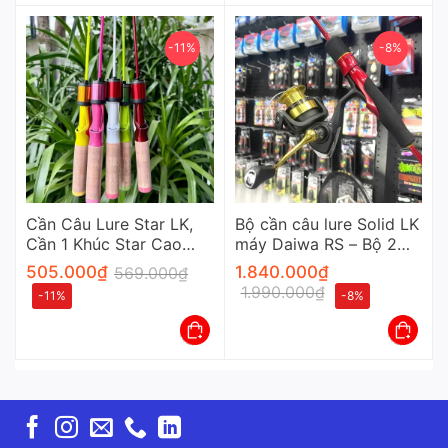
-11%
-8%
Cần Câu Lure Star LK,
Bộ cần câu lure Solid LK
Cần 1 Khúc Star Cao
máy Daiwa RS – Bộ 2
Cấp
Sản Phẩm Cần Và Máy
505.000
₫
1.840.000
₫
569.000
₫
1.990.000
₫
-11%
-8%