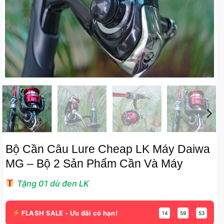
Bộ Cần Câu Lure Cheap LK Máy Daiwa
MG – Bộ 2 Sản Phẩm Cần Và Máy
Tặng 01 dù đen LK
FLASH SALE - Ưu đãi có hạn!
14
:
59
:
53