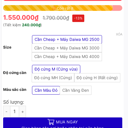
Còn rất ít
1.550.000
₫
1.790.000
₫
-13%
(Tiết kiệm
240.000
₫
)
XÓA
Cần Cheap + Máy Daiwa MG 2500
Size
Cần Cheap + Máy Daiwa MG 3000
Cần Cheap + Máy Daiwa MG 4000
Độ cứng M (Cứng vừa)
Độ cứng cần
Độ cứng MH (Cứng)
Độ cứng H (Rất cứng)
Màu sắc cần
Cần Màu Đỏ
Cần Vàng Đen
Số lượng:
Bộ Cần Câu Lure Cheap LK Máy Daiwa MG – Bộ 2 Sản Phẩm Cầ
MUA NGAY