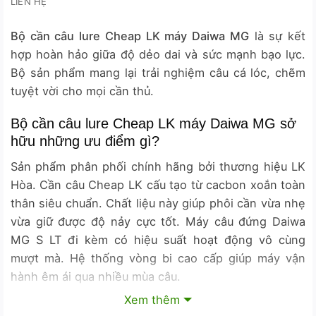
LIÊN HỆ
Bộ cần câu lure Cheap LK máy Daiwa MG
là sự kết
hợp hoàn hảo giữa độ dẻo dai và sức mạnh bạo lực.
Bộ sản phẩm mang lại trải nghiệm câu cá lóc, chẽm
tuyệt vời cho mọi cần thủ.
Bộ cần câu lure Cheap LK máy Daiwa MG sở
hữu những ưu điểm gì?
Sản phẩm phân phối chính hãng bởi thương hiệu LK
Hòa. Cần câu Cheap LK cấu tạo từ cacbon xoắn toàn
thân siêu chuẩn. Chất liệu này giúp phôi cần vừa nhẹ
vừa giữ được độ nảy cực tốt. Máy câu đứng Daiwa
MG S LT đi kèm có hiệu suất hoạt động vô cùng
mượt mà. Hệ thống vòng bi cao cấp giúp máy vận
hành êm ái qua nhiều mùa câu.
Xem thêm
Thông số kỹ thuật chi tiết của các phiên bản