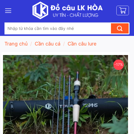
Bỏ
qua
nội
Tìm
dung
kiếm:
Trang chủ
/
Cần câu cá
/
Cần câu lure
-17%