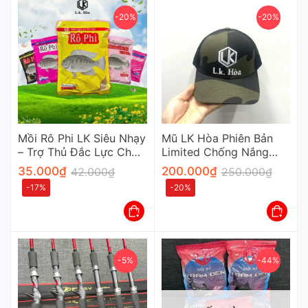
-20%
-20%
Mồi Rô Phi LK Siêu Nhạy
Mũ LK Hòa Phiên Bản
– Trợ Thủ Đắc Lực Cho
Limited Chống Nắng
Mọi Cần Thủ Chuyên
Cao Cấp Cho Cần Thủ
35.000
₫
200.000
₫
42.000
₫
250.000
₫
Nghiệp
-17%
-20%
-5%
-44%