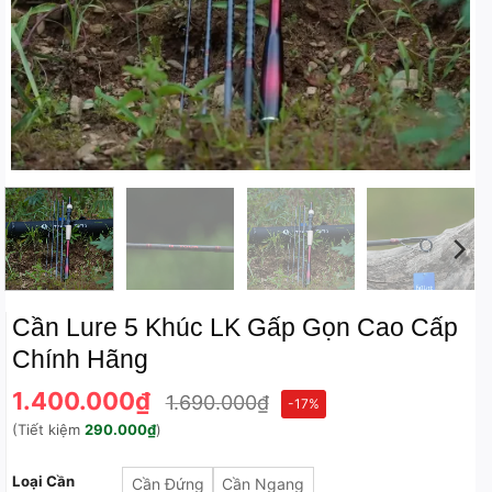
Cần Lure 5 Khúc LK Gấp Gọn Cao Cấp
Chính Hãng
1.400.000
₫
1.690.000
₫
-17%
(Tiết kiệm
290.000
₫
)
Loại Cần
Cần Đứng
Cần Ngang