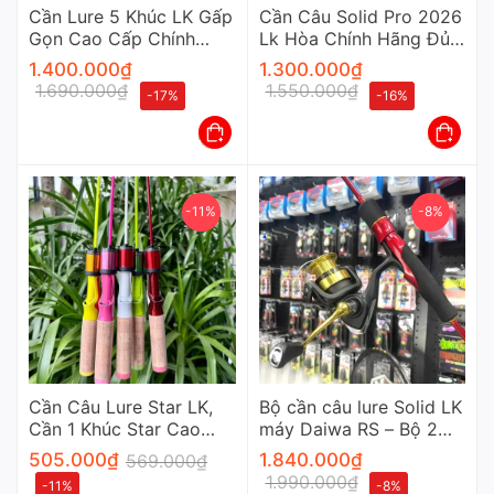
Cần Lure 5 Khúc LK Gấp
Cần Câu Solid Pro 2026
Gọn Cao Cấp Chính
Lk Hòa Chính Hãng Đủ
Hãng
Màu Cao Cấp
1.400.000
₫
1.300.000
₫
1.690.000
₫
1.550.000
₫
-17%
-16%
-11%
-8%
Cần Câu Lure Star LK,
Bộ cần câu lure Solid LK
Cần 1 Khúc Star Cao
máy Daiwa RS – Bộ 2
Cấp
Sản Phẩm Cần Và Máy
505.000
₫
1.840.000
₫
569.000
₫
1.990.000
₫
-11%
-8%