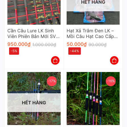
HẾT HÀNG
Cần Câu Lure LK Sinh
Hạt Xả Trắm Đen LK –
Viên Phiên Bản Mới SV
Mồi Câu Hạt Cao Cấp
Carbon Xoắn Khoen Fuji
Chuyên Dụng Cho Cần
950.000
₫
50.000
₫
1.000.000
₫
90.000
₫
Thủ
-5%
-44%
-17%
-16%
HẾT HÀNG