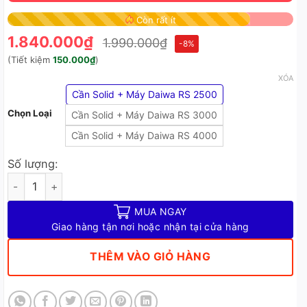
Còn rất ít
1.840.000
₫
1.990.000
₫
-8%
(Tiết kiệm
150.000
₫
)
XÓA
Cần Solid + Máy Daiwa RS 2500
Chọn Loại
Cần Solid + Máy Daiwa RS 3000
Cần Solid + Máy Daiwa RS 4000
Số lượng:
Bộ cần câu lure Solid LK máy Daiwa RS - Bộ 2 Sản Phẩm Cần 
MUA NGAY
Giao hàng tận nơi hoặc nhận tại cửa hàng
THÊM VÀO GIỎ HÀNG