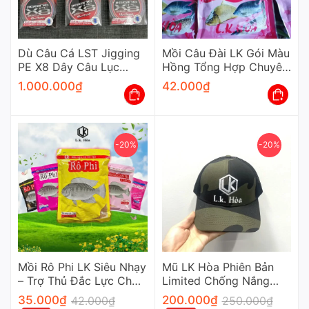
máy luôn mượt mà.
Dù Câu Cá LST Jigging
Mồi Câu Đài LK Gói Màu
PE X8 Dây Câu Lục
Hồng Tổng Hợp Chuyên
Nhật Bản Siêu Mịn Cao
Câu Cá Rô Chép Trắm
1.000.000
₫
42.000
₫
Cấp
-20%
-20%
Mồi Rô Phi LK Siêu Nhạy
Mũ LK Hòa Phiên Bản
– Trợ Thủ Đắc Lực Cho
Limited Chống Nắng
Mọi Cần Thủ Chuyên
Cao Cấp Cho Cần Thủ
35.000
₫
200.000
₫
42.000
₫
250.000
₫
Nghiệp