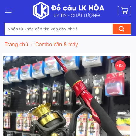
Bỏ
qua
nội
Tìm
dung
kiếm:
Trang chủ
/
Combo cần & máy
-8%