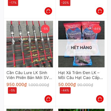
-17%
-20%
-5%
-44%
HẾT HÀNG
Cần Câu Lure LK Sinh
Hạt Xả Trắm Đen LK –
Viên Phiên Bản Mới SV
Mồi Câu Hạt Cao Cấp
Carbon Xoắn Khoen Fuji
Chuyên Dụng Cho Cần
950.000
₫
50.000
₫
1.000.000
₫
90.000
₫
Thủ
-5%
-44%