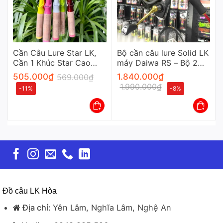
Cần Câu Lure Star LK,
Bộ cần câu lure Solid LK
Cần 1 Khúc Star Cao
máy Daiwa RS – Bộ 2
Cấp
Sản Phẩm Cần Và Máy
505.000
₫
1.840.000
₫
569.000
₫
1.990.000
₫
-11%
-8%
Đồ câu LK Hòa
Địa chỉ:
Yên Lâm, Nghĩa Lâm, Nghệ An