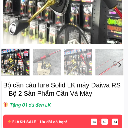
Bộ cần câu lure Solid LK máy Daiwa RS
– Bộ 2 Sản Phẩm Cần Và Máy
Tặng 01 dù đen LK
FLASH SALE - Ưu đãi có hạn!
14
:
59
:
53