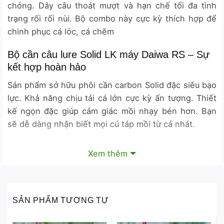
chóng. Dây câu thoát mượt và hạn chế tối đa tình
trạng rối rối nùi. Bộ combo này cực kỳ thích hợp để
chinh phục cá lóc, cá chẽm
Bộ cần câu lure Solid LK máy Daiwa RS – Sự
kết hợp hoàn hảo
Sản phẩm sở hữu phôi cần carbon Solid đặc siêu bạo
lực. Khả năng chịu tải cá lớn cực kỳ ấn tượng. Thiết
kế ngọn đặc giúp cảm giác mồi nhạy bén hơn. Bạn
sẽ dễ dàng nhận biết mọi cú táp mồi từ cá nhát.
Trải nghiệm hiệu suất vượt trội từ thương hiệu
Xem thêm
lớn
Máy câu kèm theo là dòng Daiwa RS chất lượng cao.
Hệ thống bánh răng vận hành mượt mà và êm ái.
SẢN PHẨM TƯƠNG TỰ
Thân máy làm bằng chất liệu hợp kim composite siêu
bền. Trọng lượng máy nhẹ giúp giảm mệt mỏi khi