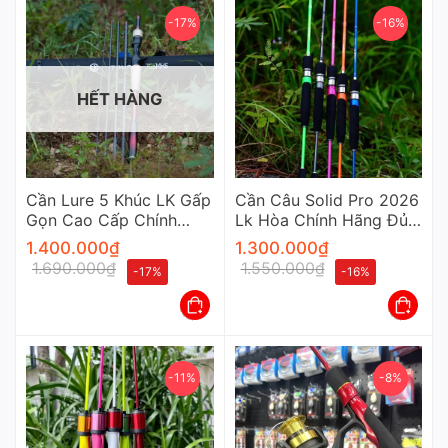
-17%
-16%
HẾT HÀNG
Cần Lure 5 Khúc LK Gấp
Cần Câu Solid Pro 2026
Gọn Cao Cấp Chính
Lk Hòa Chính Hãng Đủ
Hãng
Màu Cao Cấp
1.400.000
₫
1.300.000
₫
1.690.000
₫
1.550.000
₫
-17%
-16%
-11%
-8%